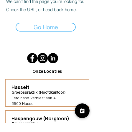
We can’t find the page you’re looking for.
Check the URL, or head back home.
Go Home
Onze Locaties
Hasselt
Groepspraktijk (Hoofdkantoor)
Ferdinand Verbiestlaan 4
3500 Hasselt
Haspengouw (Borgloon)
Groepspraktijk
Tongersestraat 16,