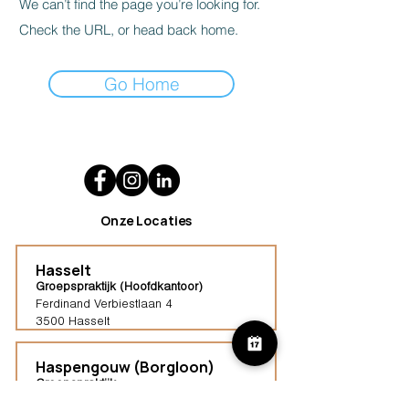
We can’t find the page you’re looking for.
Check the URL, or head back home.
Go Home
Onze Locaties
Hasselt
Groepspraktijk (Hoofdkantoor)
Ferdinand Verbiestlaan 4
3500 Hasselt
Haspengouw (Borgloon)
Groepspraktijk
Tongersestraat 16,