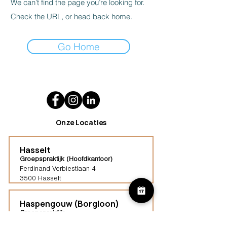
We can’t find the page you’re looking for.
Check the URL, or head back home.
Go Home
Onze Locaties
Hasselt
Groepspraktijk (Hoofdkantoor)
Ferdinand Verbiestlaan 4
3500 Hasselt
Haspengouw (Borgloon)
Groepspraktijk
Tongersestraat 16,