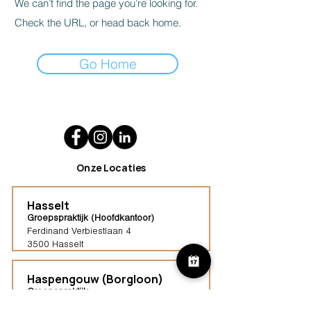
We can’t find the page you’re looking for.
Check the URL, or head back home.
Go Home
Onze Locaties
Hasselt
Groepspraktijk (Hoofdkantoor)
Ferdinand Verbiestlaan 4
3500 Hasselt
Haspengouw (Borgloon)
Groepspraktijk
Tongersestraat 16,