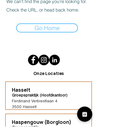
We can’t find the page you’re looking for.
Check the URL, or head back home.
Go Home
Onze Locaties
Hasselt
Groepspraktijk (Hoofdkantoor)
Ferdinand Verbiestlaan 4
3500 Hasselt
Haspengouw (Borgloon)
Groepspraktijk
Tongersestraat 16,