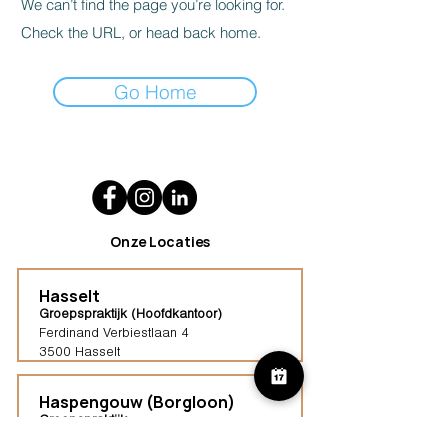
We can’t find the page you’re looking for.
Check the URL, or head back home.
Go Home
Onze Locaties
Hasselt
Groepspraktijk (Hoofdkantoor)
Ferdinand Verbiestlaan 4
3500 Hasselt
Haspengouw (Borgloon)
Groepspraktijk
Tongersestraat 16,