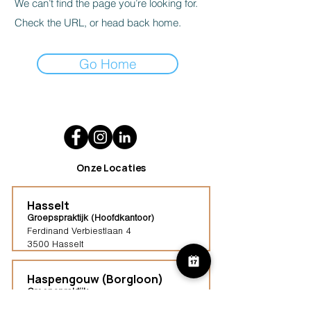
We can’t find the page you’re looking for.
Check the URL, or head back home.
Go Home
Onze Locaties
Hasselt
Groepspraktijk (Hoofdkantoor)
Ferdinand Verbiestlaan 4
3500 Hasselt
Haspengouw (Borgloon)
Groepspraktijk
Tongersestraat 16,