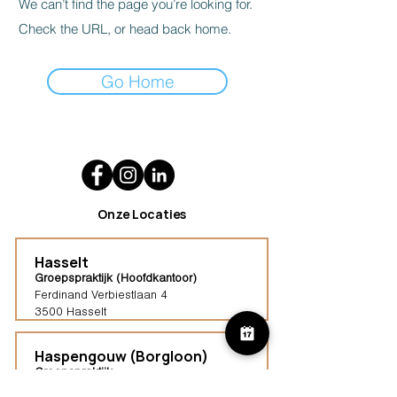
We can’t find the page you’re looking for.
Check the URL, or head back home.
Go Home
Onze Locaties
Hasselt
Groepspraktijk (Hoofdkantoor)
Ferdinand Verbiestlaan 4
3500 Hasselt
Haspengouw (Borgloon)
Groepspraktijk
Tongersestraat 16,