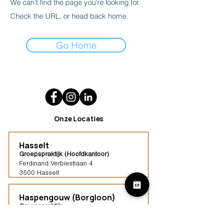
We can’t find the page you’re looking for.
Check the URL, or head back home.
Go Home
Onze Locaties
Hasselt
Groepspraktijk (Hoofdkantoor)
Ferdinand Verbiestlaan 4
3500 Hasselt
Haspengouw (Borgloon)
Groepspraktijk
Tongersestraat 16,