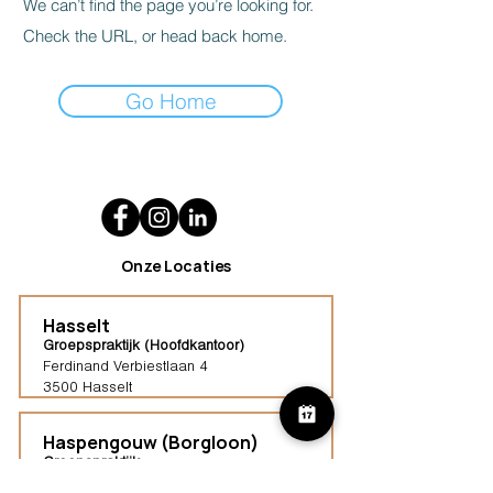
We can’t find the page you’re looking for.
Check the URL, or head back home.
Go Home
Onze Locaties
Hasselt
Groepspraktijk (Hoofdkantoor)
Ferdinand Verbiestlaan 4
3500 Hasselt
Haspengouw (Borgloon)
Groepspraktijk
Tongersestraat 16,