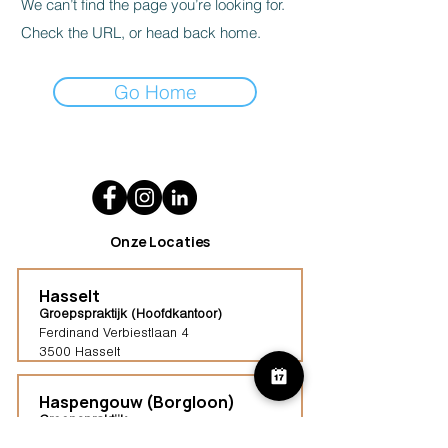
We can’t find the page you’re looking for.
Check the URL, or head back home.
Go Home
Onze Locaties
Hasselt
Groepspraktijk (Hoofdkantoor)
Ferdinand Verbiestlaan 4
3500 Hasselt
Haspengouw (Borgloon)
Groepspraktijk
Tongersestraat 16,