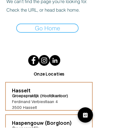
We can’t find the page you’re looking for.
Check the URL, or head back home.
Go Home
Onze Locaties
Hasselt
Groepspraktijk (Hoofdkantoor)
Ferdinand Verbiestlaan 4
3500 Hasselt
Haspengouw (Borgloon)
Groepspraktijk
Tongersestraat 16,