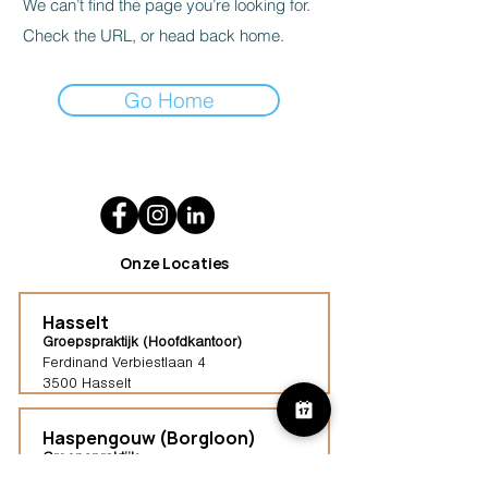
We can’t find the page you’re looking for.
Check the URL, or head back home.
Go Home
Onze Locaties
Hasselt
Groepspraktijk (Hoofdkantoor)
Ferdinand Verbiestlaan 4
3500 Hasselt
Haspengouw (Borgloon)
Groepspraktijk
Tongersestraat 16,