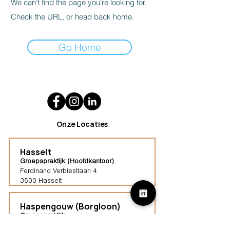
We can’t find the page you’re looking for.
Check the URL, or head back home.
Go Home
Onze Locaties
Hasselt
Groepspraktijk (Hoofdkantoor)
Ferdinand Verbiestlaan 4
3500 Hasselt
Haspengouw (Borgloon)
Groepspraktijk
Tongersestraat 16,