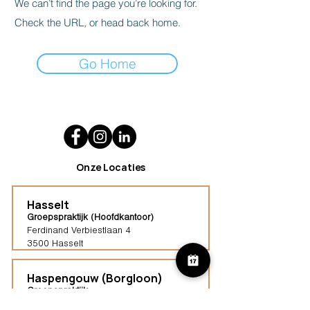
We can’t find the page you’re looking for.
Check the URL, or head back home.
Go Home
Onze Locaties
Hasselt
Groepspraktijk (Hoofdkantoor)
Ferdinand Verbiestlaan 4
3500 Hasselt
Haspengouw (Borgloon)
Groepspraktijk
Tongersestraat 16,