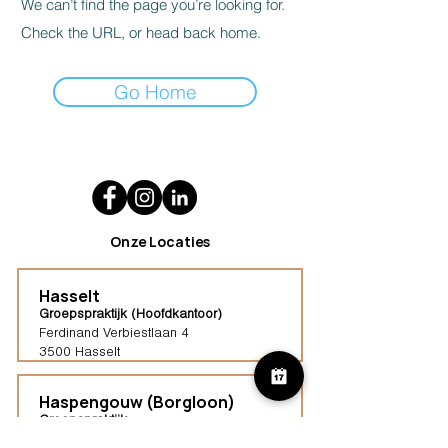
We can’t find the page you’re looking for.
Check the URL, or head back home.
Go Home
Onze Locaties
Hasselt
Groepspraktijk (Hoofdkantoor)
Ferdinand Verbiestlaan 4
3500 Hasselt
Haspengouw (Borgloon)
Groepspraktijk
Tongersestraat 16,