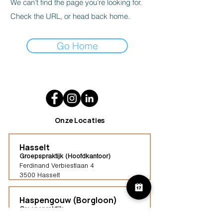
We can’t find the page you’re looking for.
Check the URL, or head back home.
Go Home
Onze Locaties
Hasselt
Groepspraktijk (Hoofdkantoor)
Ferdinand Verbiestlaan 4
3500 Hasselt
Haspengouw (Borgloon)
Groepspraktijk
Tongersestraat 16,