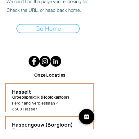
We can’t find the page you’re looking for.
Check the URL, or head back home.
Go Home
Onze Locaties
Hasselt
Groepspraktijk (Hoofdkantoor)
Ferdinand Verbiestlaan 4
3500 Hasselt
Haspengouw (Borgloon)
Groepspraktijk
Tongersestraat 16,