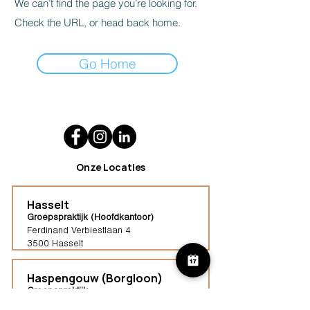
We can’t find the page you’re looking for.
Check the URL, or head back home.
Go Home
Onze Locaties
Hasselt
Groepspraktijk (Hoofdkantoor)
Ferdinand Verbiestlaan 4
3500 Hasselt
Haspengouw (Borgloon)
Groepspraktijk
Tongersestraat 16,