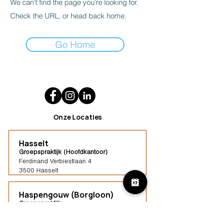
We can’t find the page you’re looking for.
Check the URL, or head back home.
Go Home
Onze Locaties
Hasselt
Groepspraktijk (Hoofdkantoor)
Ferdinand Verbiestlaan 4
3500 Hasselt
Haspengouw (Borgloon)
Groepspraktijk
Tongersestraat 16,