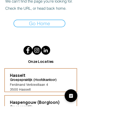
We can’t find the page you’re looking for.
Check the URL, or head back home.
Go Home
Onze Locaties
Hasselt
Groepspraktijk (Hoofdkantoor)
Ferdinand Verbiestlaan 4
3500 Hasselt
Haspengouw (Borgloon)
Groepspraktijk
Tongersestraat 16,