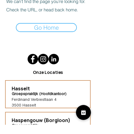
We can’t find the page you’re looking for.
Check the URL, or head back home.
Go Home
Onze Locaties
Hasselt
Groepspraktijk (Hoofdkantoor)
Ferdinand Verbiestlaan 4
3500 Hasselt
Haspengouw (Borgloon)
Groepspraktijk
Tongersestraat 16,