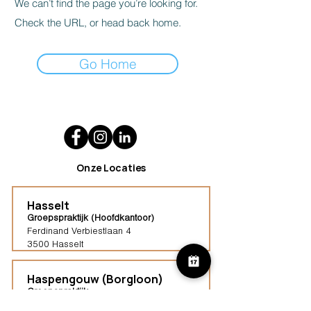
We can’t find the page you’re looking for.
Check the URL, or head back home.
Go Home
Onze Locaties
Hasselt
Groepspraktijk (Hoofdkantoor)
Ferdinand Verbiestlaan 4
3500 Hasselt
Haspengouw (Borgloon)
Groepspraktijk
Tongersestraat 16,