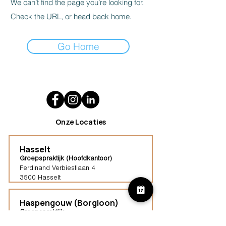
We can’t find the page you’re looking for.
Check the URL, or head back home.
Go Home
Onze Locaties
Hasselt
Groepspraktijk (Hoofdkantoor)
Ferdinand Verbiestlaan 4
3500 Hasselt
Haspengouw (Borgloon)
Groepspraktijk
Tongersestraat 16,