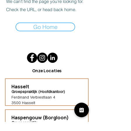
We can’t find the page you’re looking for.
Check the URL, or head back home.
Go Home
Onze Locaties
Hasselt
Groepspraktijk (Hoofdkantoor)
Ferdinand Verbiestlaan 4
3500 Hasselt
Haspengouw (Borgloon)
Groepspraktijk
Tongersestraat 16,