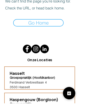
We can’t find the page you’re looking for.
Check the URL, or head back home.
Go Home
Onze Locaties
Hasselt
Groepspraktijk (Hoofdkantoor)
Ferdinand Verbiestlaan 4
3500 Hasselt
Haspengouw (Borgloon)
Groepspraktijk
Tongersestraat 16,