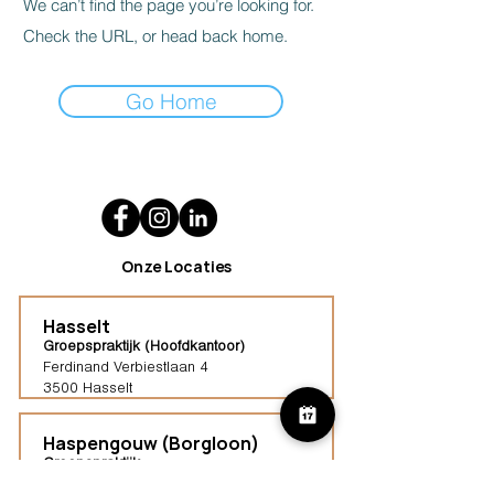
We can’t find the page you’re looking for.
Check the URL, or head back home.
Go Home
Onze Locaties
Hasselt
Groepspraktijk (Hoofdkantoor)
Ferdinand Verbiestlaan 4
3500 Hasselt
Haspengouw (Borgloon)
Groepspraktijk
Tongersestraat 16,