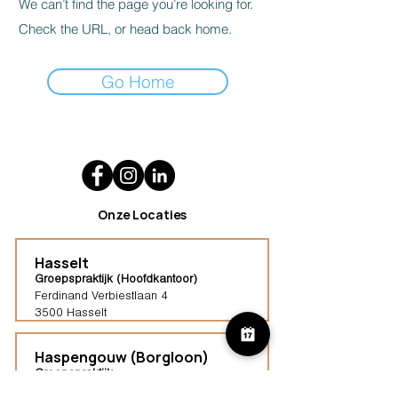
We can’t find the page you’re looking for.
Check the URL, or head back home.
Go Home
Onze Locaties
Hasselt
Groepspraktijk (Hoofdkantoor)
Ferdinand Verbiestlaan 4
3500 Hasselt
Haspengouw (Borgloon)
Groepspraktijk
Tongersestraat 16,