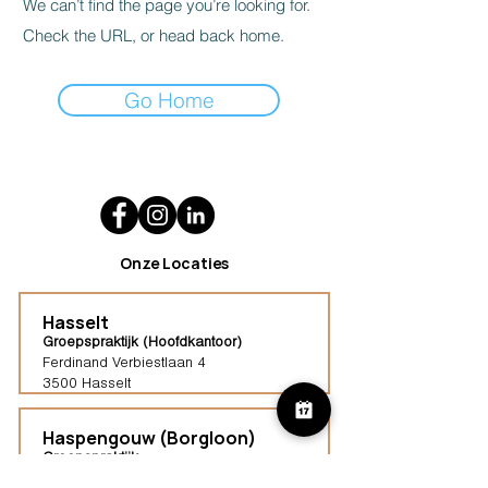
We can’t find the page you’re looking for.
Check the URL, or head back home.
Go Home
Onze Locaties
Hasselt
Groepspraktijk (Hoofdkantoor)
Ferdinand Verbiestlaan 4
3500 Hasselt
Haspengouw (Borgloon)
Groepspraktijk
Tongersestraat 16,