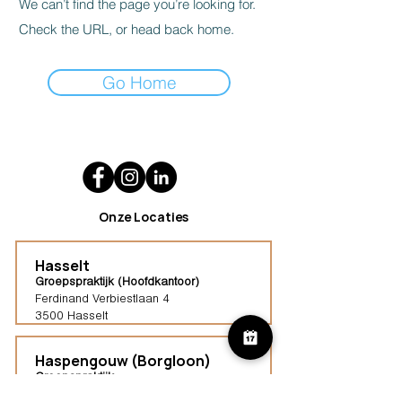
We can’t find the page you’re looking for.
Check the URL, or head back home.
Go Home
Onze Locaties
Hasselt
Groepspraktijk (Hoofdkantoor)
Ferdinand Verbiestlaan 4
3500 Hasselt
Haspengouw (Borgloon)
Groepspraktijk
Tongersestraat 16,