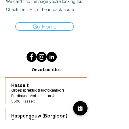
We can’t find the page you’re looking for.
Check the URL, or head back home.
Go Home
Onze Locaties
Hasselt
Groepspraktijk (Hoofdkantoor)
Ferdinand Verbiestlaan 4
3500 Hasselt
Haspengouw (Borgloon)
Groepspraktijk
Tongersestraat 16,