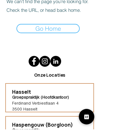
We can’t find the page you’re looking for.
Check the URL, or head back home.
Go Home
Onze Locaties
Hasselt
Groepspraktijk (Hoofdkantoor)
Ferdinand Verbiestlaan 4
3500 Hasselt
Haspengouw (Borgloon)
Groepspraktijk
Tongersestraat 16,