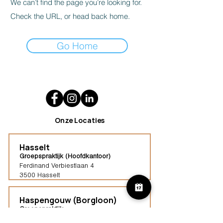
We can’t find the page you’re looking for.
Check the URL, or head back home.
Go Home
Onze Locaties
Hasselt
Groepspraktijk (Hoofdkantoor)
Ferdinand Verbiestlaan 4
3500 Hasselt
Haspengouw (Borgloon)
Groepspraktijk
Tongersestraat 16,