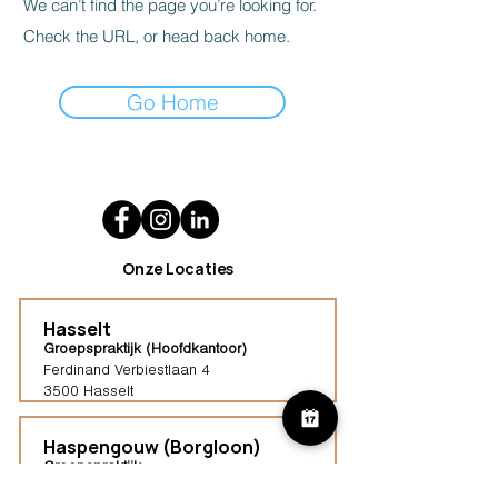
We can’t find the page you’re looking for.
Check the URL, or head back home.
Go Home
Onze Locaties
Hasselt
Groepspraktijk (Hoofdkantoor)
Ferdinand Verbiestlaan 4
3500 Hasselt
Haspengouw (Borgloon)
Groepspraktijk
Tongersestraat 16,