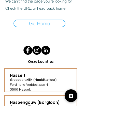
We can’t find the page you’re looking for.
Check the URL, or head back home.
Go Home
Onze Locaties
Hasselt
Groepspraktijk (Hoofdkantoor)
Ferdinand Verbiestlaan 4
3500 Hasselt
Haspengouw (Borgloon)
Groepspraktijk
Tongersestraat 16,