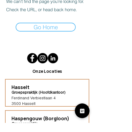
We can’t find the page you’re looking for.
Check the URL, or head back home.
Go Home
Onze Locaties
Hasselt
Groepspraktijk (Hoofdkantoor)
Ferdinand Verbiestlaan 4
3500 Hasselt
Haspengouw (Borgloon)
Groepspraktijk
Tongersestraat 16,