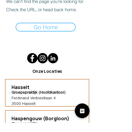
We can’t find the page you’re looking for.
Check the URL, or head back home.
Go Home
Onze Locaties
Hasselt
Groepspraktijk (Hoofdkantoor)
Ferdinand Verbiestlaan 4
3500 Hasselt
Haspengouw (Borgloon)
Groepspraktijk
Tongersestraat 16,