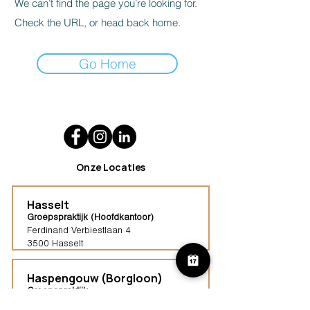
We can’t find the page you’re looking for.
Check the URL, or head back home.
Go Home
Onze Locaties
Hasselt
Groepspraktijk (Hoofdkantoor)
Ferdinand Verbiestlaan 4
3500 Hasselt
Haspengouw (Borgloon)
Groepspraktijk
Tongersestraat 16,