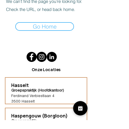
We can’t find the page you’re looking for.
Check the URL, or head back home.
Go Home
Onze Locaties
Hasselt
Groepspraktijk (Hoofdkantoor)
Ferdinand Verbiestlaan 4
3500 Hasselt
Haspengouw (Borgloon)
Groepspraktijk
Tongersestraat 16,