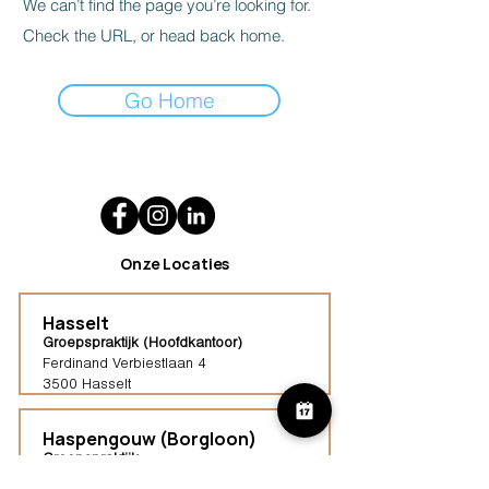
We can’t find the page you’re looking for.
Check the URL, or head back home.
Go Home
Onze Locaties
Hasselt
Groepspraktijk (Hoofdkantoor)
Ferdinand Verbiestlaan 4
3500 Hasselt
Haspengouw (Borgloon)
Groepspraktijk
Tongersestraat 16,