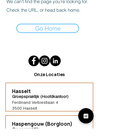
We can’t find the page you’re looking for.
Check the URL, or head back home.
Go Home
Onze Locaties
Hasselt
Groepspraktijk (Hoofdkantoor)
Ferdinand Verbiestlaan 4
3500 Hasselt
Haspengouw (Borgloon)
Groepspraktijk
Tongersestraat 16,