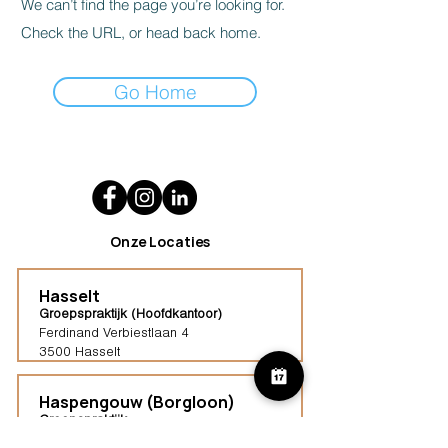
We can’t find the page you’re looking for.
Check the URL, or head back home.
Go Home
Onze Locaties
Hasselt
Groepspraktijk (Hoofdkantoor)
Ferdinand Verbiestlaan 4
3500 Hasselt
Haspengouw (Borgloon)
Groepspraktijk
Tongersestraat 16,