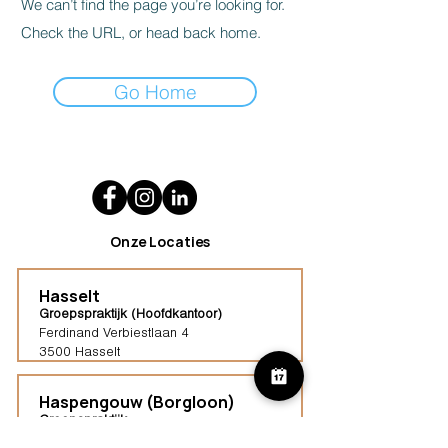
We can’t find the page you’re looking for.
Check the URL, or head back home.
Go Home
Onze Locaties
Hasselt
Groepspraktijk (Hoofdkantoor)
Ferdinand Verbiestlaan 4
3500 Hasselt
Haspengouw (Borgloon)
Groepspraktijk
Tongersestraat 16,