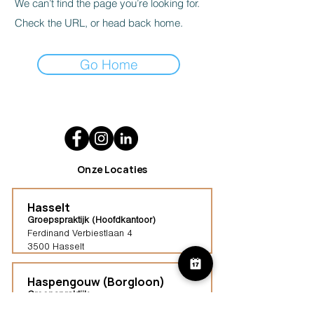
We can’t find the page you’re looking for.
Check the URL, or head back home.
Go Home
Onze Locaties
Hasselt
Groepspraktijk (Hoofdkantoor)
Ferdinand Verbiestlaan 4
3500 Hasselt
Haspengouw (Borgloon)
Groepspraktijk
Tongersestraat 16,