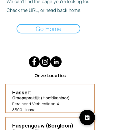
We can’t find the page you’re looking for.
Check the URL, or head back home.
Go Home
Onze Locaties
Hasselt
Groepspraktijk (Hoofdkantoor)
Ferdinand Verbiestlaan 4
3500 Hasselt
Haspengouw (Borgloon)
Groepspraktijk
Tongersestraat 16,