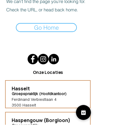
We can’t find the page you’re looking for.
Check the URL, or head back home.
Go Home
Onze Locaties
Hasselt
Groepspraktijk (Hoofdkantoor)
Ferdinand Verbiestlaan 4
3500 Hasselt
Haspengouw (Borgloon)
Groepspraktijk
Tongersestraat 16,