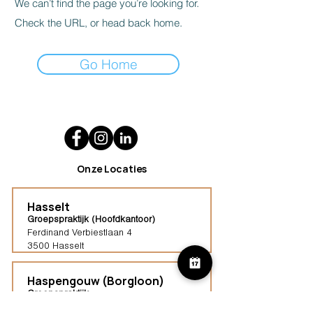
We can’t find the page you’re looking for.
Check the URL, or head back home.
Go Home
Onze Locaties
Hasselt
Groepspraktijk (Hoofdkantoor)
Ferdinand Verbiestlaan 4
3500 Hasselt
Haspengouw (Borgloon)
Groepspraktijk
Tongersestraat 16,