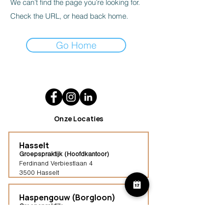
We can’t find the page you’re looking for.
Check the URL, or head back home.
Go Home
Onze Locaties
Hasselt
Groepspraktijk (Hoofdkantoor)
Ferdinand Verbiestlaan 4
3500 Hasselt
Haspengouw (Borgloon)
Groepspraktijk
Tongersestraat 16,