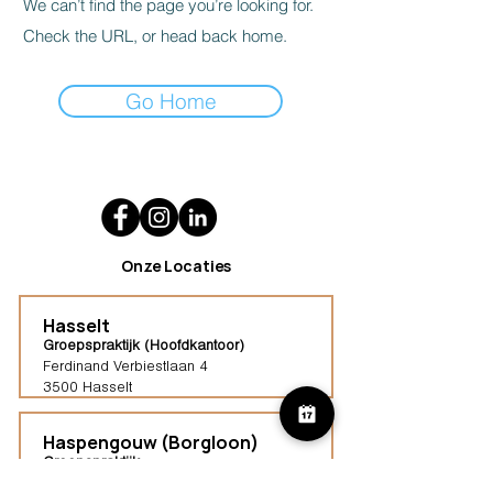
We can’t find the page you’re looking for.
Check the URL, or head back home.
Go Home
Onze Locaties
Hasselt
Groepspraktijk (Hoofdkantoor)
Ferdinand Verbiestlaan 4
3500 Hasselt
Haspengouw (Borgloon)
Groepspraktijk
Tongersestraat 16,