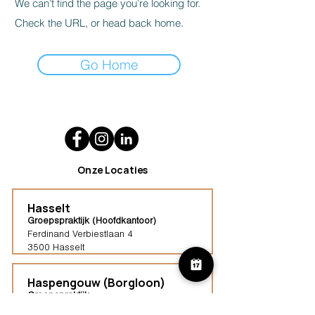
We can’t find the page you’re looking for.
Check the URL, or head back home.
Go Home
Onze Locaties
Hasselt
Groepspraktijk (Hoofdkantoor)
Ferdinand Verbiestlaan 4
3500 Hasselt
Haspengouw (Borgloon)
Groepspraktijk
Tongersestraat 16,